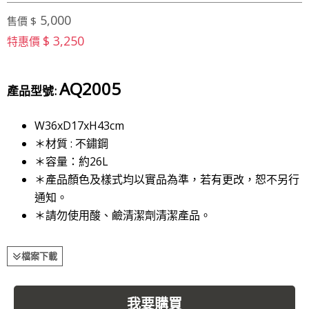
5,000
售價 $
$ 3,250
特惠價
AQ2005
產品型號:
W36xD17xH43cm
＊材質 : 不鏽鋼
＊容量：約26L
＊產品顏色及樣式均以實品為準，若有更改，恕不另行
通知。
＊請勿使用酸、鹼清潔劑清潔產品。
檔案下載
我要購買